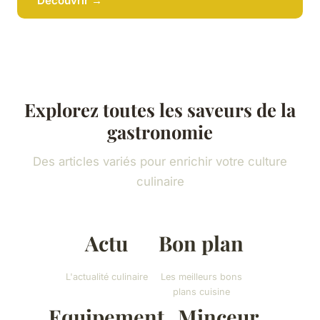
Découvrir →
Explorez toutes les saveurs de la
gastronomie
Des articles variés pour enrichir votre culture
culinaire
Actu
Bon plan
L'actualité culinaire
Les meilleurs bons
plans cuisine
Equipement
Minceur