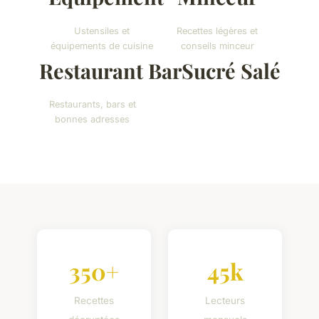
Ustensiles et
Recettes légères et
équipements de cuisine
conseils minceur
Restaurant Bar
Sucré Salé
Restaurants, bars et
bonnes adresses
350+
45k
Recettes
Lecteurs