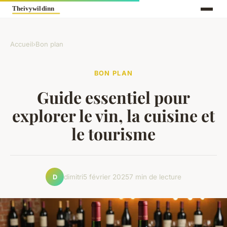
Accueil
›
Bon plan
BON PLAN
Guide essentiel pour
explorer le vin, la cuisine et
le tourisme
dimitri
5 février 2025
7 min de lecture
D