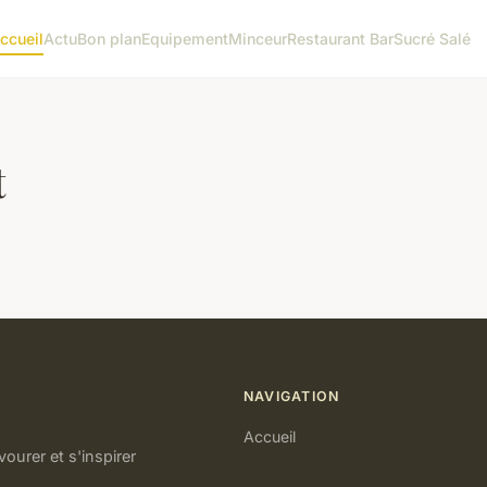
ccueil
Actu
Bon plan
Equipement
Minceur
Restaurant Bar
Sucré Salé
t
NAVIGATION
Accueil
ourer et s'inspirer