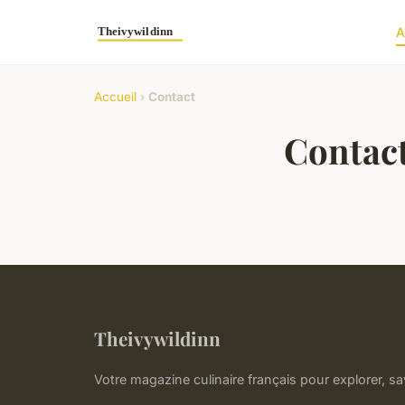
A
Accueil
›
Contact
Contac
Theivywildinn
Votre magazine culinaire français pour explorer, sav