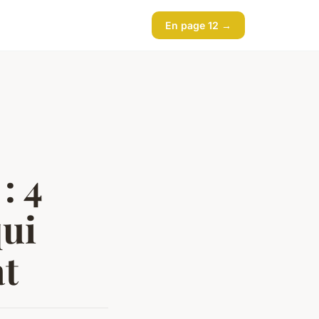
En page 12 →
: 4
qui
at