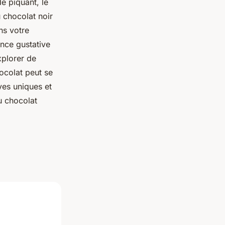
e piquant, le
 chocolat noir
ns votre
nce gustative
xplorer de
ocolat peut se
ves uniques et
u chocolat