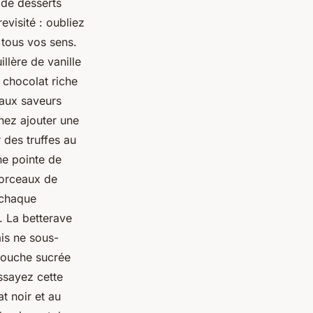
 de desserts
evisité : oubliez
 tous vos sens.
llère de vanille
 chocolat riche
 aux saveurs
inez ajouter une
 des truffes au
ne pointe de
morceaux de
 chaque
. La betterave
is ne sous-
 touche sucrée
ssayez cette
t noir et au