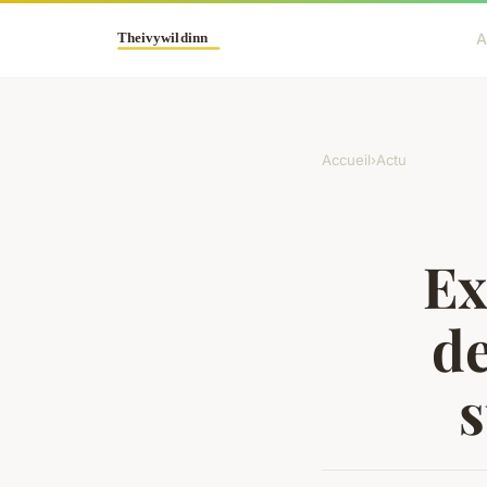
A
Accueil
›
Actu
Ex
de
s