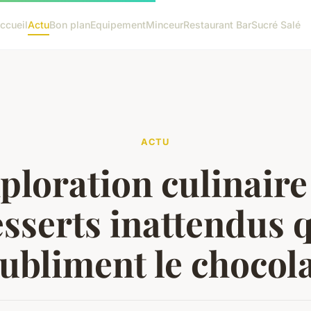
ccueil
Actu
Bon plan
Equipement
Minceur
Restaurant Bar
Sucré Salé
ACTU
ploration culinaire 
sserts inattendus 
ubliment le chocol