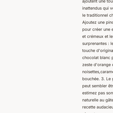
ajoutent une tou
inattendus qui v
le traditionnel 
Ajoutez une pinc
pour créer une 
et crémeux et le
surprenantes : l
touche d'origina
chocolat blanc 
zeste d'orange 
noisettes,caram
bouchée. 3. Le g
peut sembler êt
estimez pas son
naturelle au gât
recette audacieu