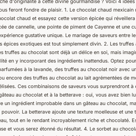
che d'originalité à cette divine gourmandise ? Voici 4 idées
ous feront fondre de plaisir. 1. Le chocolat chaud mexicain r
chocolat chaud et essayez cette version épicée qui réveillera
ée de cannelle, une pointe de piment de Cayenne et une cui
expérience gustative unique. Le mariage de saveurs entre le
s épices exotiques est tout simplement divin. 2. Les truffes
es truffes au chocolat sont déjà un délice en soi, mais imag
lité en y incorporant des ingrédients inattendus. Optez pour
parfumées à la lavande, des truffes au chocolat noir avec u
ou encore des truffes au chocolat au lait agrémentées de 
élisées. Ces combinaisons de saveurs vous surprendront à
âteau au chocolat et à la betterave : oui, vous avez bien lu
re un ingrédient improbable dans un gâteau au chocolat, ma
 pouvoir. La betterave ajoute une texture moelleuse et une
eau, tout en le rendant incroyablement riche et chocolaté. E
se et vous serez étonné du résultat. 4. Le sorbet au chocola