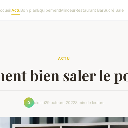
ccueil
Actu
Bon plan
Equipement
Minceur
Restaurant Bar
Sucré Salé
ACTU
nt bien saler le po
dimitri
29 octobre 2022
8 min de lecture
D