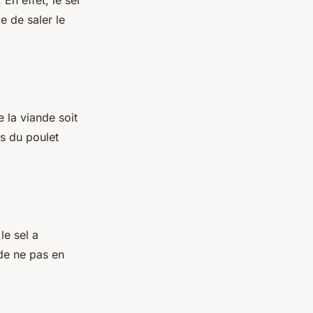
 En effet, le sel
e de saler le
e la viande soit
es du poulet
le sel a
 de ne pas en