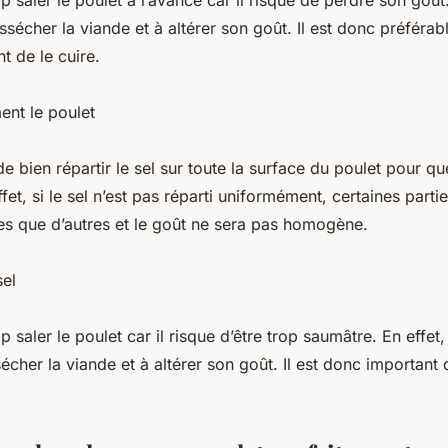
op saler le poulet à l’avance car il risque de perdre son goût.
sécher la viande et à altérer son goût. Il est donc préférabl
t de le cuire.
ent le poulet
de bien répartir le sel sur toute la surface du poulet pour qu
ffet, si le sel n’est pas réparti uniformément, certaines parti
ées que d’autres et le goût ne sera pas homogène.
sel
op saler le poulet car il risque d’être trop saumâtre. En effet, 
cher la viande et à altérer son goût. Il est donc important