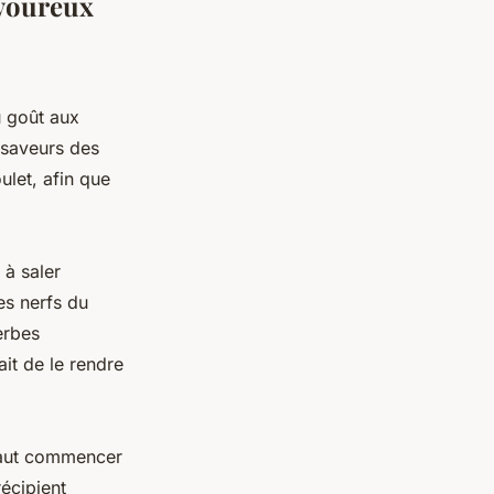
avoureux
u goût aux
s saveurs des
ulet, afin que
 à saler
les nerfs du
erbes
ait de le rendre
 faut commencer
récipient